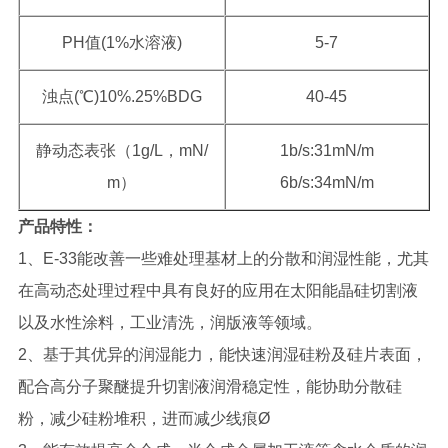
PH值(1%水溶液)
5-7
浊点(℃)10%.25%BDG
40-45
静动态表张（1g/L，mN/
1b/s:31mN/m
m）
6b/s:34mN/m
产品特性：
1、E-33能改善一些难处理基材上的分散和润湿性能，尤其
在高动态处理过程中具有良好的应用在太阳能晶硅切割液
以及水性涂料，工业清洗，润版液等领域。
2、基于其优异的润湿能力，能快速润湿硅粉及硅片表面，
配合高分子聚醚提升切割液润滑稳定性，能协助分散硅
粉，减少硅粉堆积，进而减少线痕Ø