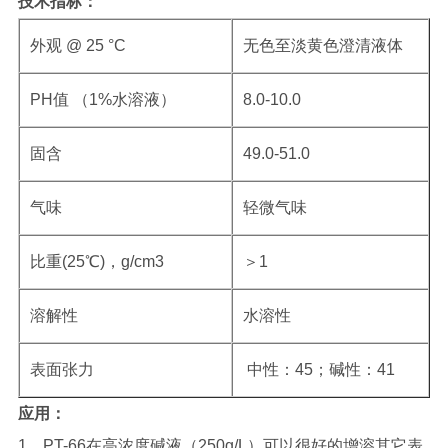
技术指标：
外观 @ 25 °C
无色至淡黄色澄清液体
PH值 （1%水溶液）
8.0-10.0
固含
49.0-51.0
气味
轻微气味
比重(25℃)，g/cm3
＞1
溶解性
水溶性
表面张力
中性：45；碱性：41
应用
：
1、PT-66在高浓度碱液（250g/L）可以很好的增溶其它表